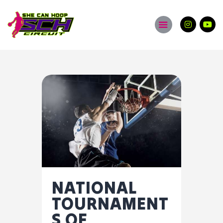
About
Tournaments
Eligibility
Gallery
Merch
Contact
NATIONAL
TOURNAMENT
S OF